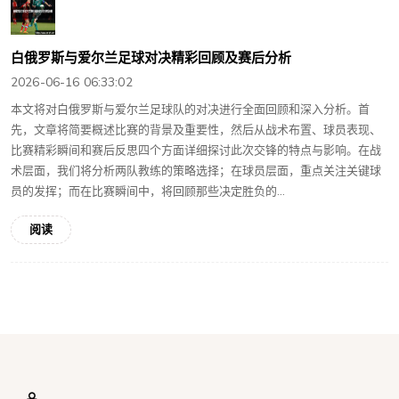
白俄罗斯与爱尔兰足球对决精彩回顾及赛后分析
2026-06-16 06:33:02
本文将对白俄罗斯与爱尔兰足球队的对决进行全面回顾和深入分析。首
先，文章将简要概述比赛的背景及重要性，然后从战术布置、球员表现、
比赛精彩瞬间和赛后反思四个方面详细探讨此次交锋的特点与影响。在战
术层面，我们将分析两队教练的策略选择；在球员层面，重点关注关键球
员的发挥；而在比赛瞬间中，将回顾那些决定胜负的...
阅读