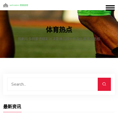
体育热点
热刺与多特蒙德精彩对决重播回顾分析及比赛亮点总结
最新资讯