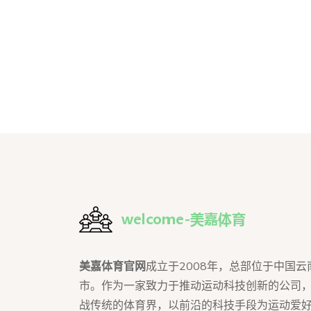
美嘉体育官网
成立于2008年，总部位于中国云
市。作为一家致力于推动运动科技创新的公司
战传统的体育界，以前沿的科技手段为运动爱