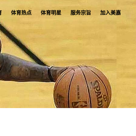
育
体育热点
体育明星
服务宗旨
加入美嘉