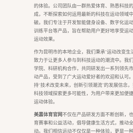
的体验。公司团队由一群热爱体育、熟悉科技
成，不断探索如何运用最新的科技在运动领域
破。我们专注于开发智能健身设备、数字化运
训练平台等产品，旨在帮助用户更好地享受运
运动效果。
作为昆明市的本地企业，我们秉承“运动改变生
致力于让更多人参与到科技运动的潮流中。我
学院、科研机构合作，共同研发出一系列领先
动产品，受到了广大运动爱好者的欢迎和认可
持“技术改变未来，创新引领潮流”的发展信念
科技领域探索更多可能性，为用户带来更加便
运动体验。
美嘉体育官网
不仅在产品研发方面不断创新，
育赛事和公益活动，倡导健康生活方式，推动
动。我们相信运动不仅仅是一种体验，更是一