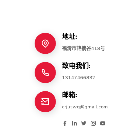
地址:
福清市艳摘谷418号
致电我们:
13147466832
邮箱:
crjutwg@gmail.com