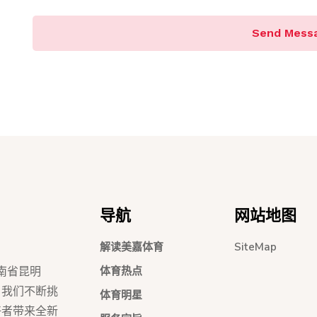
Send Mess
导航
网站地图
解读美嘉体育
SiteMap
南省昆明
体育热点
，我们不断挑
体育明星
好者带来全新