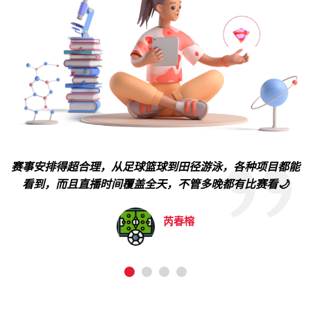
赛事安排得超合理，从足球篮球到田径游泳，各种项目都能
看到，而且直播时间覆盖全天，不管多晚都有比赛看🌙
芮春榕