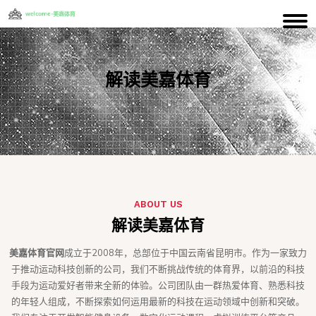
解读美嘉体育
About Us
ABOUT US
解读美嘉体育
美嘉体育官网
成立于2008年，总部位于中国云南省昆明市。作为一家致力
于推动运动科技创新的公司，我们不断挑战传统的体育界，以前沿的科技
手段为运动爱好者带来全新的体验。公司团队由一群热爱体育、熟悉科技
的年轻人组成，不断探索如何运用最新的科技在运动领域中创新和突破。