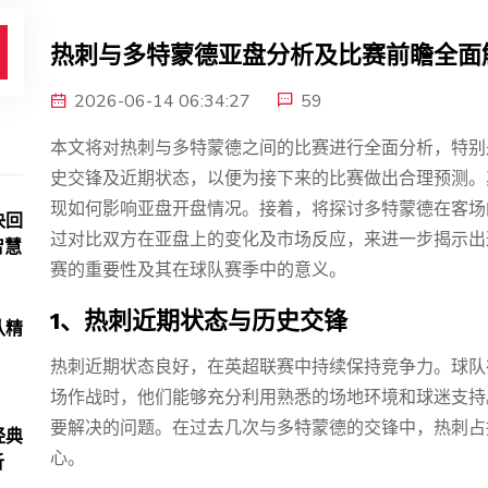
热刺与多特蒙德亚盘分析及比赛前瞻全面
2026-06-14 06:34:27
59
本文将对热刺与多特蒙德之间的比赛进行全面分析，特别
史交锋及近期状态，以便为接下来的比赛做出合理预测。
现如何影响亚盘开盘情况。接着，将探讨多特蒙德在客场
决回
过对比双方在亚盘上的变化及市场反应，来进一步揭示出
智慧
赛的重要性及其在球队赛季中的意义。
1、热刺近期状态与历史交锋
队精
热刺近期状态良好，在英超联赛中持续保持竞争力。球队
场作战时，他们能够充分利用熟悉的场地环境和球迷支持
要解决的问题。在过去几次与多特蒙德的交锋中，热刺占
经典
心。
析