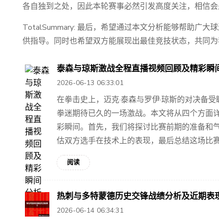
各自独到之处，因此本轮赛事必然引发高度关注，相信会
TotalSummary: 最后，希望通过本文分析能够帮
供指导。同时也希望双方能展现出最佳竞技状态，共同为
泰森与琼斯激战全程直播视频回顾及精彩瞬
2026-06-13 06:33:01
在拳击史上，迈克·泰森与罗伊·琼斯的对决备
拳迷期待已久的一场激战。本文将从四个方面
彩瞬间。首先，我们将探讨比赛前期的准备和
估双方选手在技术上的表现，最后总结这场比赛对
阅读
热刺与多特蒙德历史交锋战绩分析及近期表
2026-06-14 06:34:31