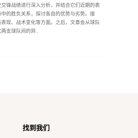
史交锋战绩进行深入分析，并结合它们近期的表
锋中的胜负关系，探讨各自的优势与劣势。接
员表现、战术变化等方面。之后，文章会从球队
支球队间的异...
找到我们