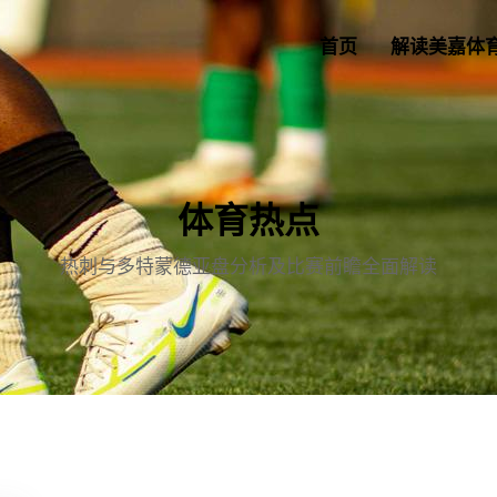
首页
解读美嘉体
体育热点
热刺与多特蒙德亚盘分析及比赛前瞻全面解读