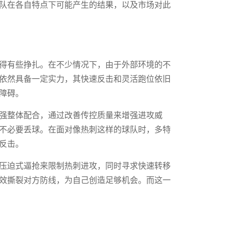
队在各自特点下可能产生的结果，以及市场对此
得有些挣扎。在不少情况下，由于外部环境的不
依然具备一定实力，其快速反击和灵活跑位依旧
障碍。
强整体配合，通过改善传控质量来增强进攻威
不必要丢球。在面对像热刺这样的球队时，多特
反击。
压迫式逼抢来限制热刺进攻，同时寻求快速转移
效撕裂对方防线，为自己创造足够机会。而这一