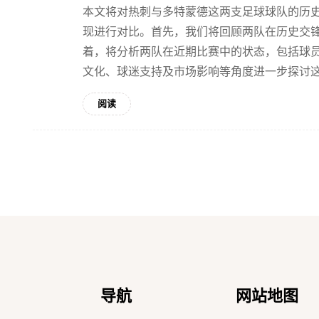
本文将对热刺与多特蒙德这两支足球球队的历
现进行对比。首先，我们将回顾两队在历史交
着，将分析两队在近期比赛中的状态，包括球
文化、球迷支持及市场影响等角度进一步探讨这两
阅读
导航
网站地图